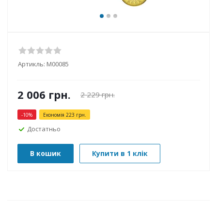
Артикль:
М00085
2 006
грн.
2 229
грн.
-
10
%
Економія
223
грн.
Достатньо
В кошик
Купити в 1 клік