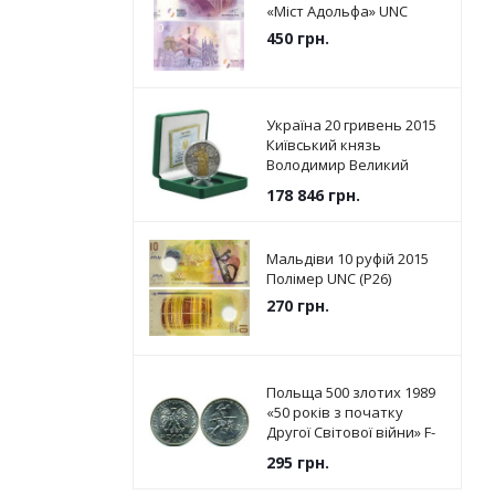
«Міст Адольфа» UNC
450
грн.
Україна 20 гривень 2015
Київський князь
Володимир Великий
Срібло UNC (KM # 787)
178 846
грн.
Мальдіви 10 руфій 2015
Полімер UNC (P26)
270
грн.
Польща 500 злотих 1989
«50 років з початку
Другої Світової війни» F-
VF (Y#185)
295
грн.