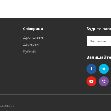
Співпраця
Будьте завж
Дропшипінг
Дилерам
Купимо
Залишайтес
s.com/ua