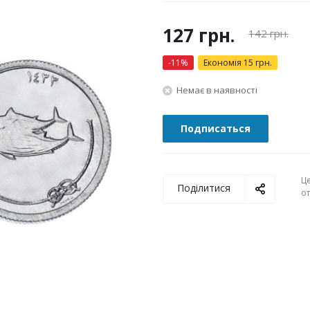
127
грн.
142
грн.
-
11
%
Економія
15
грн.
Немає в наявності
Подписаться
Ц
Поділитися
о