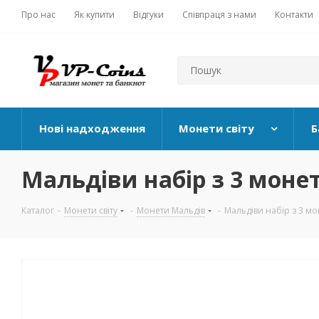
Про нас
Як купити
Відгуки
Співпраця з нами
Контакти
Нові надходження
Монети світу
Б
Мальдіви набір з 3 монет 
Каталог
-
Монети світу
-
Монети Мальдів
-
Мальдіви набір з 3 мон