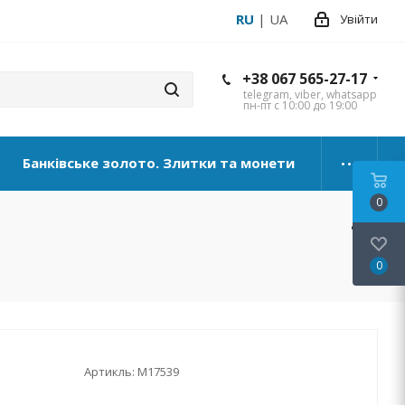
RU
|
UA
Увійти
+38 067 565-27-17
telegram, viber, whatsapp
пн-пт с 10:00 до 19:00
Банківське золото. Злитки та монети
0
0
Артикль:
М17539