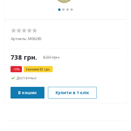
Артикль:
М06285
738
грн.
820
грн.
-
10
%
Економія
82
грн.
Достатньо
В кошик
Купити в 1 клік