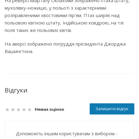
На реверсі кварталу Оклахоми зображено птаха штату,
мухолівку-ножицю, у польоті з характерними
розправленими хвостовими пір'ям. Птах ширяє над
польовою квіткою штату, Індійською ковдрою, на тлі
поля таких же польових квітів.
На аверсі зображено погруддя президента Джорджа
Вашингтона.
Відгуки
Залишити відгук
Немає оцінок
Допоможіть іншим користувачам з вибором -