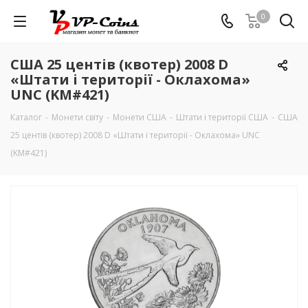
0
США 25 центів (квотер) 2008 D
«Штати і території - Оклахома»
UNC (KM#421)
Каталог
-
Монети світу
-
Монети США
-
Штати і території США
-
США
25 центів (квотер) 2008 D «Штати і території - Оклахома» UNC
(KM#421)