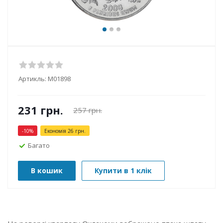
Артикль:
М01898
231
грн.
257
грн.
-
10
%
Економія
26
грн.
Багато
В кошик
Купити в 1 клік