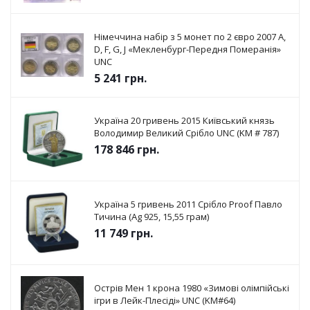
Німеччина набір з 5 монет по 2 євро 2007 A,
D, F, G, J «Мекленбург-Передня Померанія»
UNC
5 241
грн.
Україна 20 гривень 2015 Київський князь
Володимир Великий Срібло UNC (KM # 787)
178 846
грн.
Україна 5 гривень 2011 Срібло Proof Павло
Тичина (Ag 925, 15,55 грам)
11 749
грн.
Острів Мен 1 крона 1980 «Зимові олімпійські
ігри в Лейк-Плесіді» UNC (KM#64)