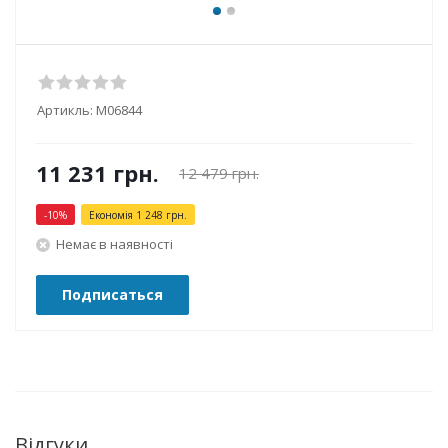
Артикль:
М06844
11 231
грн.
12 479
грн.
-
10
%
Економія
1 248
грн.
Немає в наявності
Подписаться
Відгуки