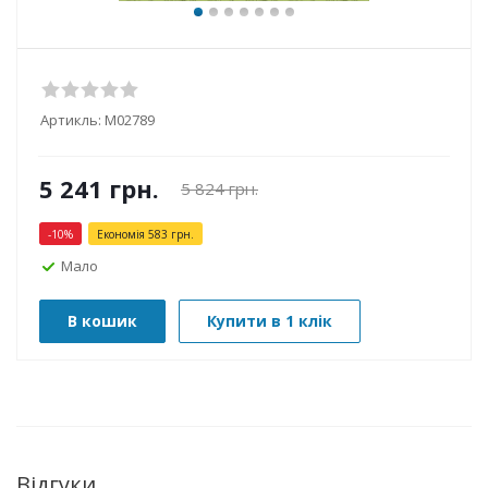
Артикль:
М02789
5 241
грн.
5 824
грн.
-
10
%
Економія
583
грн.
Мало
В кошик
Купити в 1 клік
Відгуки