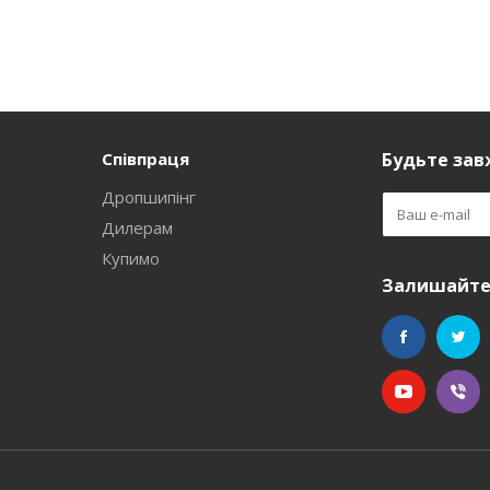
Співпраця
Будьте завж
Дропшипінг
Дилерам
Купимо
Залишайтес