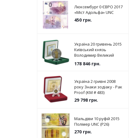
Люксембург 0 ЄВРО 2017
«Міст Адольфа» UNC
450
грн.
Україна 20 гривень 2015
Київський князь
Володимир Великий
Срібло UNC (KM # 787)
178 846
грн.
Україна 2 гривні 2008
року Знаки зодіаку - Рак
Proof (KM # 483)
29 798
грн.
Мальдіви 10 руфій 2015
Полімер UNC (P26)
270
грн.