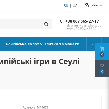
RU
|
UA
Увійти
+38 067 565-27-17
telegram, viber, whatsapp
пн-пт с 10:00 до 19:00
Банківське золото. Злитки та монети
0
пійські ігри в Сеулі
0
Артикль:
М14679