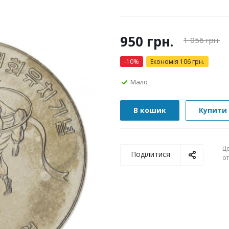
950
грн.
1 056
грн.
-
10
%
Економія
106
грн.
Мало
В кошик
Купити 
Ц
Поділитися
о