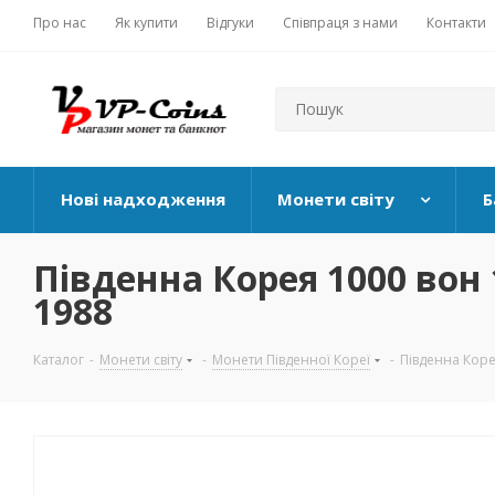
Про нас
Як купити
Відгуки
Співпраця з нами
Контакти
Нові надходження
Монети світу
Б
Південна Корея 1000 вон 
1988
Каталог
-
Монети світу
-
Монети Південної Кореї
-
Південна Корея