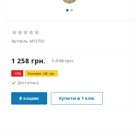
Артикль:
М13750
1 258
грн.
1 398
грн.
-
10
%
Економія
140
грн.
Достатньо
В кошик
Купити в 1 клік