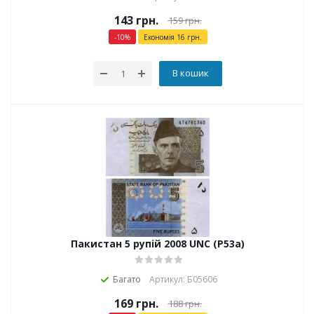
143
грн.
159
грн.
-
10
%
Економія
16
грн.
В кошик
Пакистан 5 рупій 2008 UNC (P53a)
Багато
Артикул: Б05606
169
грн.
188
грн.