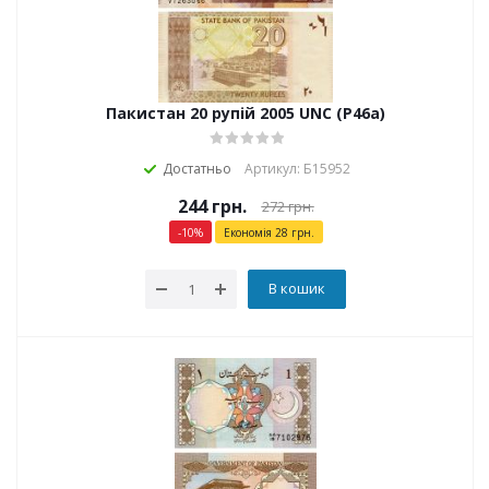
Пакистан 20 рупій 2005 UNC (P46а)
Достатньо
Артикул: Б15952
244
грн.
272
грн.
-
10
%
Економія
28
грн.
В кошик