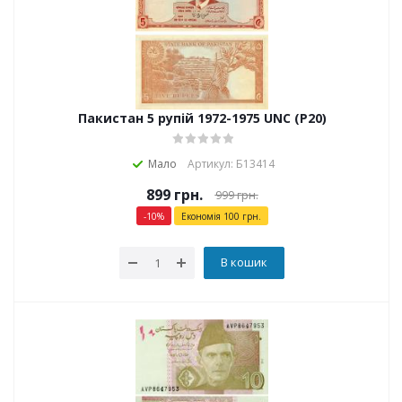
Пакистан 5 рупій 1972-1975 UNC (P20)
Мало
Артикул: Б13414
899
грн.
999
грн.
-
10
%
Економія
100
грн.
В кошик