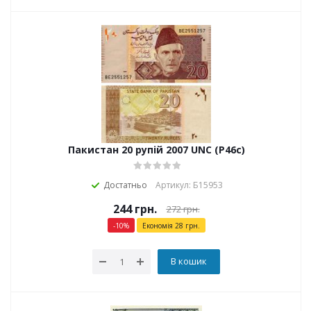
Пакистан 20 рупій 2007 UNC (P46c)
Достатньо
Артикул: Б15953
244
грн.
272
грн.
-
10
%
Економія
28
грн.
В кошик