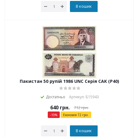
В кошик
Пакистан 50 рупій 1986 UNC Серія CAK (P40)
Достатньо
Артикул: Б15943
640
грн.
712
грн.
-
10
%
Економія
72
грн.
В кошик