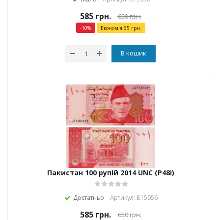
585
грн.
650
грн.
-
10
%
Економія
65
грн.
В кошик
Пакистан 100 рупій 2014 UNC (P48i)
Достатньо
Артикул: Б15956
585
грн.
650
грн.