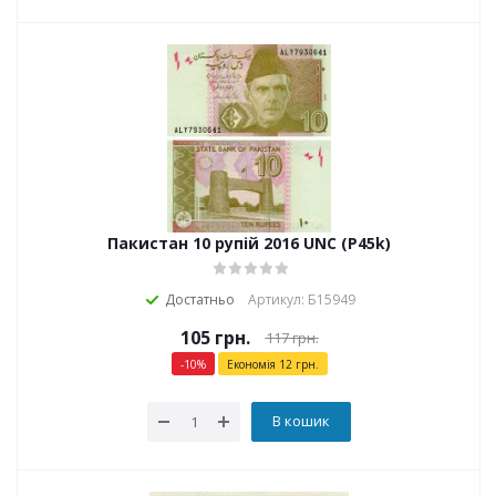
Пакистан 10 рупій 2016 UNC (P45k)
Достатньо
Артикул: Б15949
105
грн.
117
грн.
-
10
%
Економія
12
грн.
В кошик