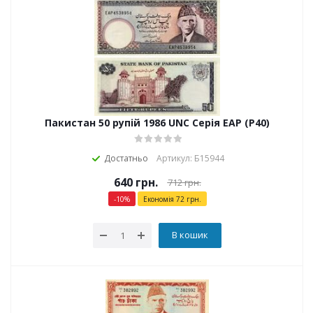
Пакистан 50 рупій 1986 UNC Серія EAP (P40)
Достатньо
Артикул: Б15944
640
грн.
712
грн.
-
10
%
Економія
72
грн.
В кошик