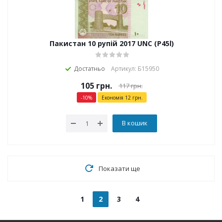
Пакистан 10 рупій 2017 UNC (P45l)
Достатньо
Артикул: Б15950
105
грн.
117
грн.
-
10
%
Економія
12
грн.
В кошик
Показати ще
1
2
3
4