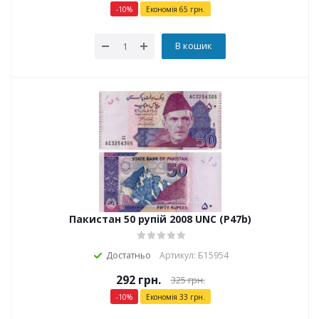
-
10
%
Економія
65
грн.
В кошик
Пакистан 50 рупій 2008 UNC (P47b)
Достатньо
Артикул: Б15954
292
грн.
325
грн.
-
10
%
Економія
33
грн.