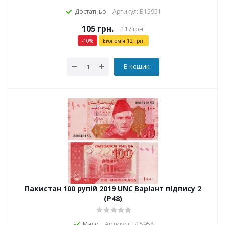
Достатньо
Артикул: Б15951
105
грн.
117
грн.
-
10
%
Економія
12
грн.
В кошик
Пакистан 100 рупій 2019 UNC Варіант підпису 2
(P48)
Мало
Артикул: Б15958