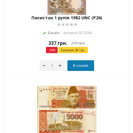
Пакистан 1 рупія 1982 UNC (P26)
Багато
Артикул: Б13264
337
грн.
375
грн.
-
10
%
Економія
38
грн.
В кошик