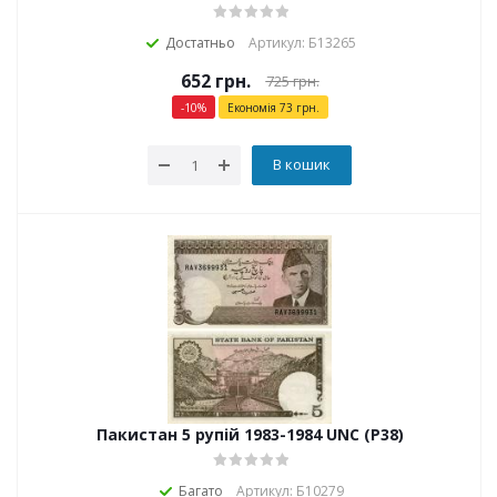
Достатньо
Артикул: Б13265
652
грн.
725
грн.
-
10
%
Економія
73
грн.
В кошик
Пакистан 5 рупій 1983-1984 UNC (P38)
Багато
Артикул: Б10279