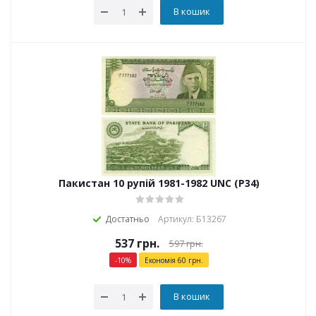
В кошик
Пакистан 10 рупій 1981-1982 UNC (P34)
Достатньо
Артикул: Б13267
537
грн.
597
грн.
-
10
%
Економія
60
грн.
В кошик