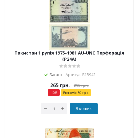
Пакистан 1 рупія 1975-1981 AU-UNC Перфорація
(P24A)
Багато
Артикул: Б15942
265
грн.
295
грн.
-
10
%
Економія
30
грн.
В кошик