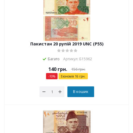
Пакистан 20 рупій 2019 UNC (P55)
Багато
Артикул: Б15962
140
грн.
156
грн.
-
10
%
Економія
16
грн.
В кошик