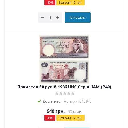
-
10
%
Економія
19
грн.
В кошик
Пакистан 50 рупій 1986 UNC Серія HAM (P40)
Достатньо
Артикул: Б15945
640
грн.
712
грн.
-
10
%
Економія
72
грн.