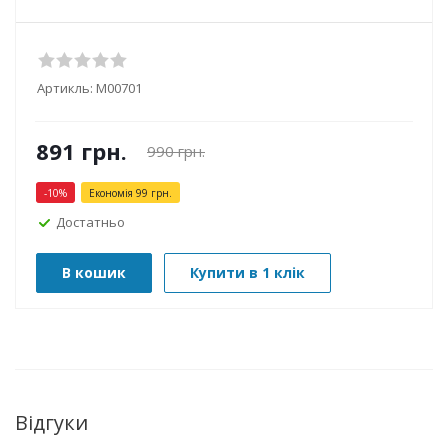
Артикль:
М00701
891
грн.
990
грн.
-
10
%
Економія
99
грн.
Достатньо
В кошик
Купити в 1 клік
Відгуки