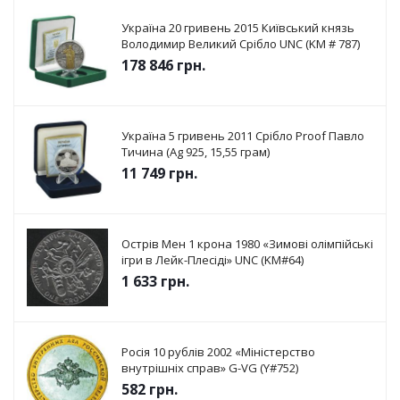
Україна 20 гривень 2015 Київський князь
Володимир Великий Срібло UNC (KM # 787)
178 846
грн.
Україна 5 гривень 2011 Срібло Proof Павло
Тичина (Ag 925, 15,55 грам)
11 749
грн.
Острів Мен 1 крона 1980 «Зимові олімпійські
ігри в Лейк-Плесіді» UNC (KM#64)
1 633
грн.
Росія 10 рублів 2002 «Міністерство
внутрішніх справ» G-VG (Y#752)
582
грн.