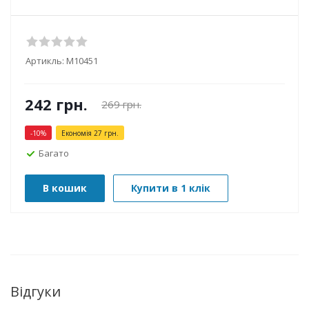
Артикль:
М10451
242
грн.
269
грн.
-
10
%
Економія
27
грн.
Багато
В кошик
Купити в 1 клік
Відгуки