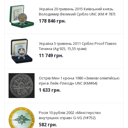
Україна 20 гривень 2015 Київський князь
Володимир Великий Срібло UNC (KM # 787)
178 846
грн.
Україна 5 гривень 2011 Срібло Proof Павло
Тичина (Ag 925, 15,55 грам)
11 749
грн.
Острів Мен 1 крона 1980 «Зимові олімпійські
ігри в Лейк-Плесіді» UNC (KM#64)
1 633
грн.
Росія 10 рублів 2002 «Міністерство
внутрішніх справ» G-VG (Y#752)
582
грн.