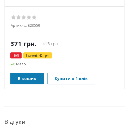
Артикль:
Б23559
371
грн.
413
грн.
-
10
%
Економія
42
грн.
Мало
В кошик
Купити в 1 клік
Відгуки