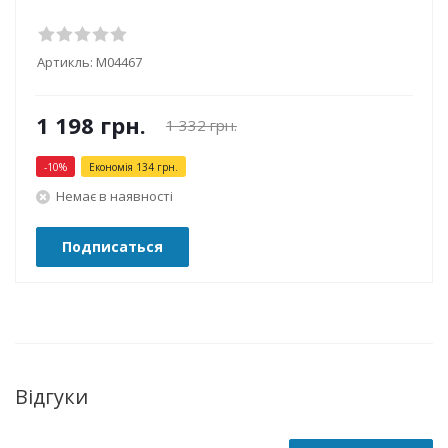
Артикль:
М04467
1 198
грн.
1 332
грн.
-
10
%
Економія
134
грн.
Немає в наявності
Подписаться
Відгуки