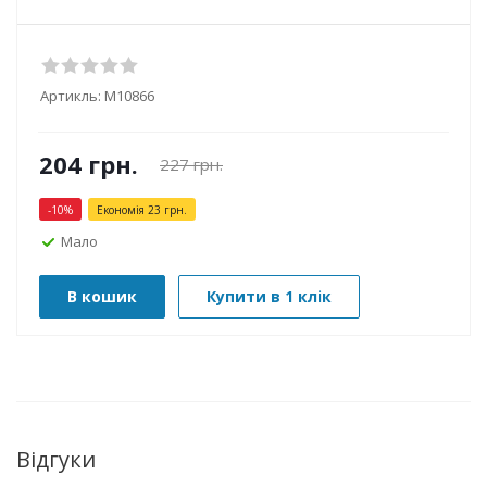
Артикль:
М10866
204
грн.
227
грн.
-
10
%
Економія
23
грн.
Мало
В кошик
Купити в 1 клік
Відгуки