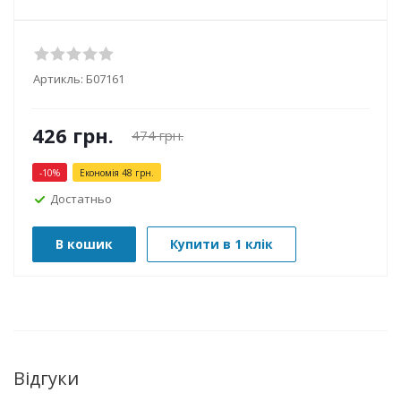
Артикль:
Б07161
426
грн.
474
грн.
-
10
%
Економія
48
грн.
Достатньо
В кошик
Купити в 1 клік
Відгуки