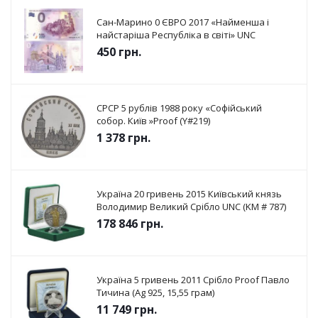
Сан-Марино 0 ЄВРО 2017 «Найменша і
найстаріша Республіка в світі» UNC
450
грн.
СРСР 5 рублів 1988 року «Софійський
собор. Київ »Proof (Y#219)
1 378
грн.
Україна 20 гривень 2015 Київський князь
Володимир Великий Срібло UNC (KM # 787)
178 846
грн.
Україна 5 гривень 2011 Срібло Proof Павло
Тичина (Ag 925, 15,55 грам)
11 749
грн.