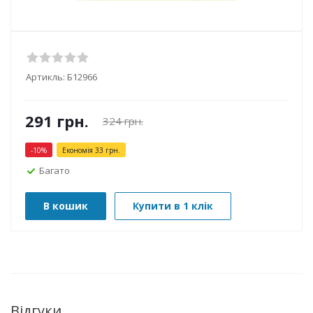
Артикль:
Б12966
291
грн.
324
грн.
-
10
%
Економія
33
грн.
Багато
В кошик
Купити в 1 клік
Відгуки