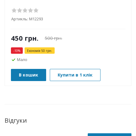
Артикль:
М12293
450
грн.
500
грн.
-
10
%
Економія
50
грн.
Мало
В кошик
Купити в 1 клік
Відгуки