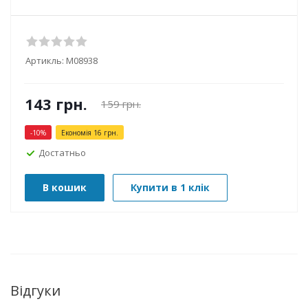
Артикль:
М08938
143
грн.
159
грн.
-
10
%
Економія
16
грн.
Достатньо
В кошик
Купити в 1 клік
Відгуки