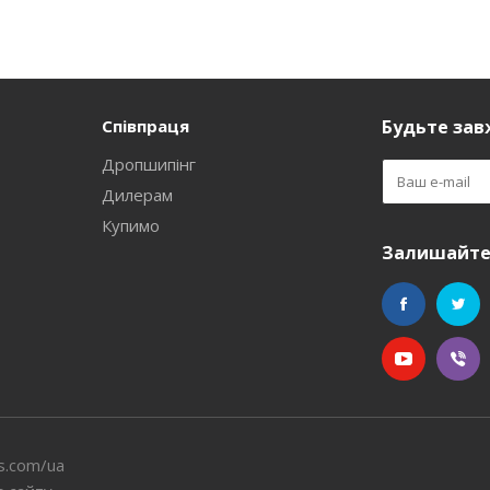
Співпраця
Будьте завж
Дропшипінг
Дилерам
Купимо
Залишайтес
s.com/ua