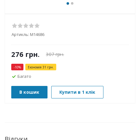
Артикль:
М14686
276
грн.
307
грн.
-
10
%
Економія
31
грн.
Багато
В кошик
Купити в 1 клік
Відгуки