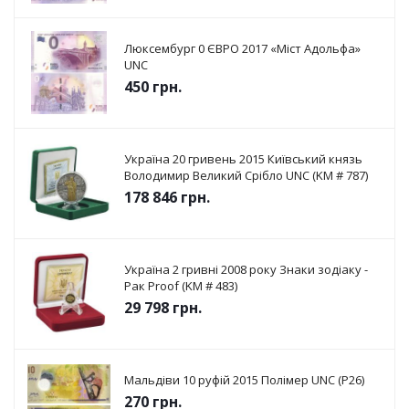
Люксембург 0 ЄВРО 2017 «Міст Адольфа»
UNC
450
грн.
Україна 20 гривень 2015 Київський князь
Володимир Великий Срібло UNC (KM # 787)
178 846
грн.
Україна 2 гривні 2008 року Знаки зодіаку -
Рак Proof (KM # 483)
29 798
грн.
Мальдіви 10 руфій 2015 Полімер UNC (P26)
270
грн.