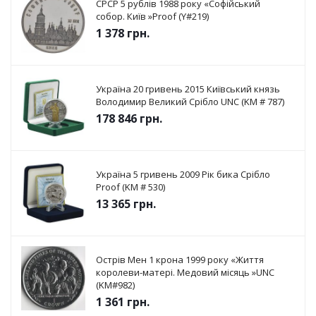
СРСР 5 рублів 1988 року «Софійський
собор. Київ »Proof (Y#219)
1 378
грн.
Україна 20 гривень 2015 Київський князь
Володимир Великий Срібло UNC (KM # 787)
178 846
грн.
Україна 5 гривень 2009 Рік бика Срібло
Proof (KM # 530)
13 365
грн.
Острів Мен 1 крона 1999 року «Життя
королеви-матері. Медовий місяць »UNC
(KM#982)
1 361
грн.