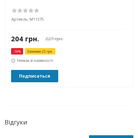
Артикль:
М11375
204
грн.
227
грн.
-
10
%
Економія
23
грн.
Немає в наявності
Подписаться
Відгуки