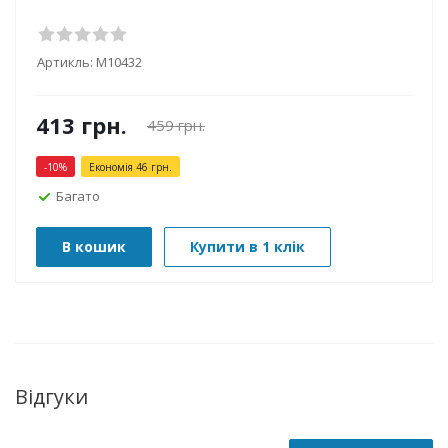
Артикль:
М10432
413
грн.
459
грн.
-
10
%
Економія
46
грн.
Багато
В кошик
Купити в 1 клік
Відгуки