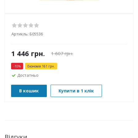
Артикль:
Б05536
1 446
грн.
1 607
грн.
-
10
%
Економія
161
грн.
Достатньо
В кошик
Купити в 1 клік
Відгуки