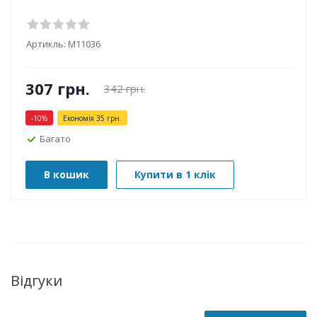
Артикль:
М11036
307
грн.
342
грн.
-
10
%
Економія
35
грн.
Багато
В кошик
Купити в 1 клік
Відгуки