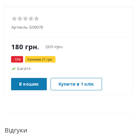
Артикль:
Б09078
180
грн.
201
грн.
-
10
%
Економія
21
грн.
Багато
В кошик
Купити в 1 клік
Відгуки