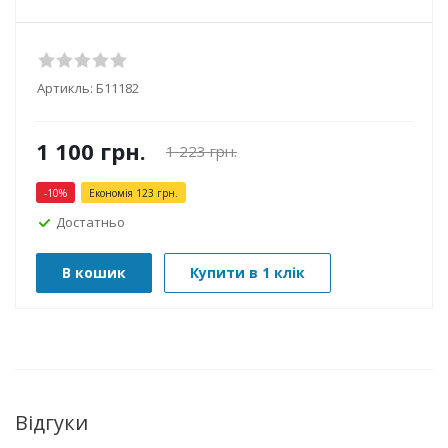
Артикль:
Б11182
1 100
грн.
1 223
грн.
-
10
%
Економія
123
грн.
Достатньо
В кошик
Купити в 1 клік
Відгуки