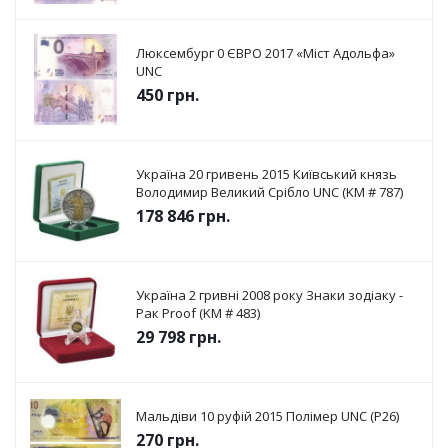
Люксембург 0 ЄВРО 2017 «Міст Адольфа»
UNC
450
грн.
Україна 20 гривень 2015 Київський князь
Володимир Великий Срібло UNC (KM # 787)
178 846
грн.
Україна 2 гривні 2008 року Знаки зодіаку -
Рак Proof (KM # 483)
29 798
грн.
Мальдіви 10 руфій 2015 Полімер UNC (P26)
270
грн.