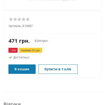
Артикль:
Б10497
471
грн.
524
грн.
-
10
%
Економія
53
грн.
Достатньо
В кошик
Купити в 1 клік
Відгуки