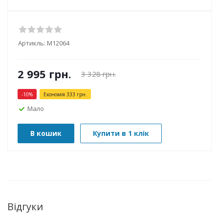
Артикль:
М12064
2 995
грн.
3 328
грн.
-
10
%
Економія
333
грн.
Мало
В кошик
Купити в 1 клік
Відгуки