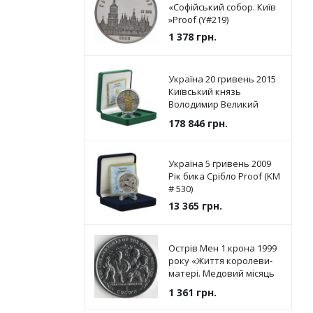
«Софійський собор. Київ
»Proof (Y#219)
1 378
грн.
Україна 20 гривень 2015
Київський князь
Володимир Великий
Срібло UNC (KM # 787)
178 846
грн.
Україна 5 гривень 2009
Рік бика Срібло Proof (KM
# 530)
13 365
грн.
Острів Мен 1 крона 1999
року «Життя королеви-
матері. Медовий місяць
»UNC (KM#982)
1 361
грн.