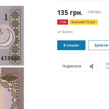
135
грн.
150
грн.
-
10
%
Економія
15
грн.
Багато
В кошик
Купити 
Ц
Поділитися
о