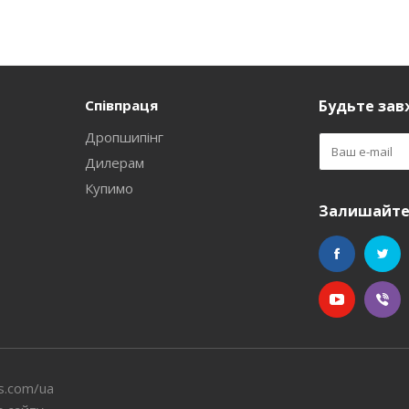
Співпраця
Будьте завж
Дропшипінг
Дилерам
Купимо
Залишайтес
s.com/ua