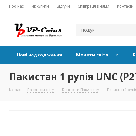
Про нас
Як купити
Відгуки
Співпраця з нами
Контакти
Нові надходження
Монети світу
Б
Пакистан 1 рупія UNC (P2
Каталог
-
Банкноти світу
-
Банкноти Пакистану
-
Пакистан 1 рупі