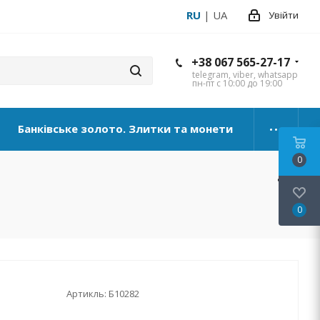
RU
|
UA
Увійти
+38 067 565-27-17
telegram, viber, whatsapp
пн-пт с 10:00 до 19:00
Банківське золото. Злитки та монети
0
0
Артикль:
Б10282