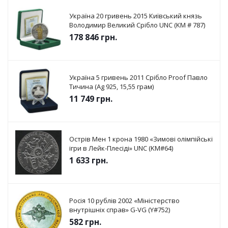
Україна 20 гривень 2015 Київський князь
Володимир Великий Срібло UNC (KM # 787)
178 846
грн.
Україна 5 гривень 2011 Срібло Proof Павло
Тичина (Ag 925, 15,55 грам)
11 749
грн.
Острів Мен 1 крона 1980 «Зимові олімпійські
ігри в Лейк-Плесіді» UNC (KM#64)
1 633
грн.
Росія 10 рублів 2002 «Міністерство
внутрішніх справ» G-VG (Y#752)
582
грн.