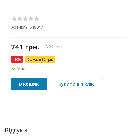
Артикль:
Б19047
741
грн.
824
грн.
-
10
%
Економія
83
грн.
Мало
В кошик
Купити в 1 клік
Відгуки