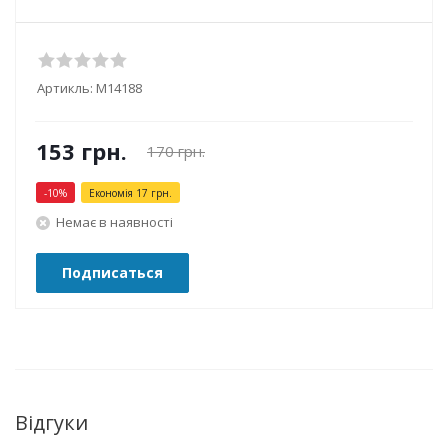
Артикль:
М14188
153
грн.
170
грн.
-
10
%
Економія
17
грн.
Немає в наявності
Подписаться
Відгуки