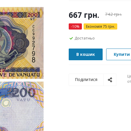
667
грн.
742
грн.
-
10
%
Економія
75
грн.
Достатньо
В кошик
Купити 
Ц
Поділитися
о