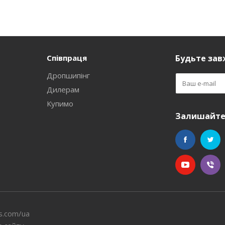
Співпраця
Будьте завж
Дропшипінг
Дилерам
Купимо
Залишайтес
s.com/ua