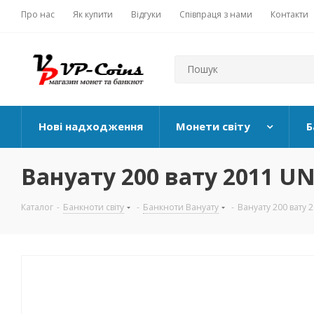
Про нас
Як купити
Відгуки
Співпраця з нами
Контакти
Нові надходження
Монети світу
Б
Вануату 200 вату 2011 UN
Каталог
-
Банкноти світу
-
Банкноти Вануату
-
Вануату 200 вату 