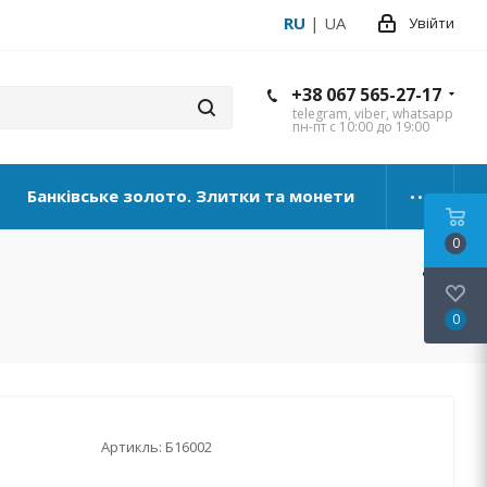
RU
|
UA
Увійти
+38 067 565-27-17
telegram, viber, whatsapp
пн-пт с 10:00 до 19:00
Банківське золото. Злитки та монети
0
0
Артикль:
Б16002