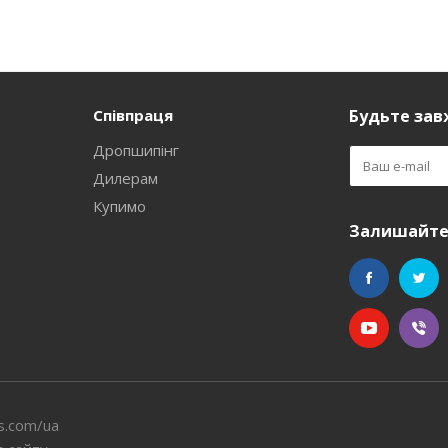
Співпраця
Будьте завж
Дропшипінг
Дилерам
Купимо
Залишайтес
s.com/ua