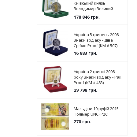
Київський князь
Володимир Великий
Срібло UNC (KM # 787)
178 846
грн.
Україна 5 гривень 2008
Знаки зодіаку - Діва
Срібло Proof (KM # 507)
16 883
грн.
Україна 2 гривні 2008
року Знаки зодіаку - Рак
Proof (KM # 483)
29 798
грн.
Мальдіви 10 руфій 2015
Полімер UNC (P26)
270
грн.