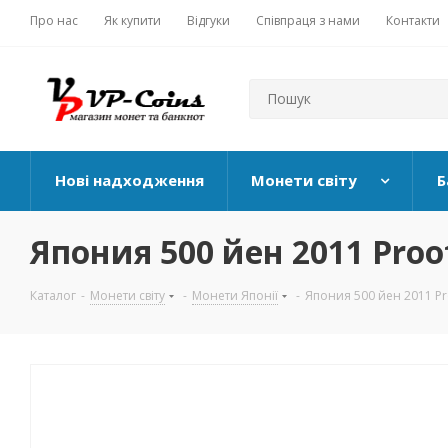
Про нас
Як купити
Відгуки
Співпраця з нами
Контакти
Нові надходження
Монети світу
Б
Япония 500 йен 2011 Proo
Каталог
-
Монети світу
-
Монети Японії
-
Япония 500 йен 2011 Pr