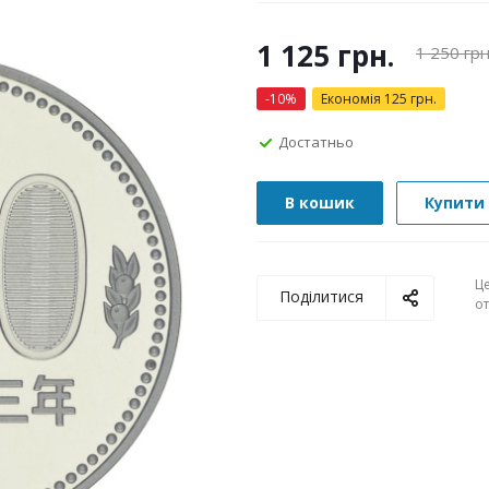
1 125
грн.
1 250
грн
-
10
%
Економія
125
грн.
Достатньо
В кошик
Купити 
Ц
Поділитися
о