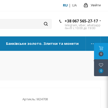
RU
|
UA
Увійти
+38 067 565-27-17
telegram, viber, whatsapp
пн-пт с 10:00 до 19:00
Банківське золото. Злитки та монети
0
0
Артикль:
М24708