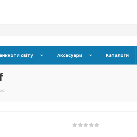
анкноти світу
Аксесуари
Каталоги
f
oof