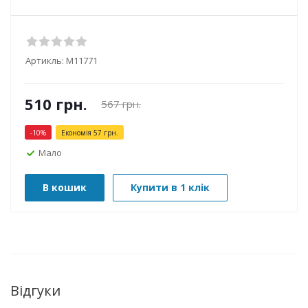
Артикль:
М11771
510
грн.
567
грн.
-
10
%
Економія
57
грн.
Мало
В кошик
Купити в 1 клік
Відгуки