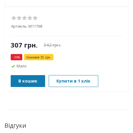
Артикль:
М11768
307
грн.
342
грн.
-
10
%
Економія
35
грн.
Мало
В кошик
Купити в 1 клік
Відгуки